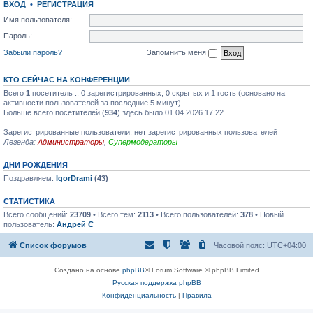
ВХОД
•
РЕГИСТРАЦИЯ
щ
д
т
е
н
и
Имя пользователя:
н
е
к
и
м
п
Пароль:
ю
у
о
с
с
Забыли пароль?
Запомнить меня
о
л
о
е
б
д
КТО СЕЙЧАС НА КОНФЕРЕНЦИИ
щ
н
е
е
Всего
1
посетитель :: 0 зарегистрированных, 0 скрытых и 1 гость (основано на
н
м
активности пользователей за последние 5 минут)
и
у
Больше всего посетителей (
934
) здесь было 01 04 2026 17:22
ю
с
о
Зарегистрированные пользователи: нет зарегистрированных пользователей
о
б
Легенда:
Администраторы
,
Супермодераторы
щ
е
ДНИ РОЖДЕНИЯ
н
и
Поздравляем:
IgorDrami
(43)
ю
СТАТИСТИКА
Всего сообщений:
23709
• Всего тем:
2113
• Всего пользователей:
378
• Новый
пользователь:
Андрей С
Список форумов
Часовой пояс:
UTC+04:00
Создано на основе
phpBB
® Forum Software © phpBB Limited
Русская поддержка phpBB
Конфиденциальность
|
Правила