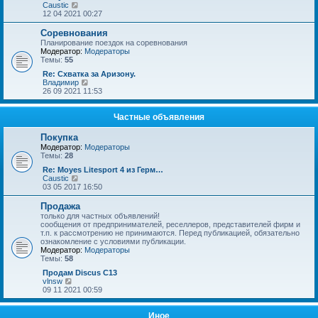
щ
е
П
Caustic
е
д
е
12 04 2021 00:27
н
н
р
и
е
е
Соревнования
ю
м
й
Планирование поездок на соревнования
у
т
Модератор:
Модераторы
с
и
Темы:
55
о
к
о
п
Re: Схватка за Аризону.
б
о
П
Владимир
щ
с
е
26 09 2021 11:53
е
л
р
н
е
е
и
д
й
Частные объявления
ю
н
т
е
и
Покупка
м
к
Модератор:
Модераторы
у
п
Темы:
28
с
о
о
с
Re: Moyes Litesport 4 из Герм…
о
л
П
Caustic
б
е
е
03 05 2017 16:50
щ
д
р
е
н
е
Продажа
н
е
й
только для частных объявлений!
и
м
т
сообщения от предпринимателей, реселлеров, представителей фирм и
ю
у
и
т.п. к рассмотрению не принимаются. Перед публикацией, обязательно
с
к
ознакомление с условиями публикации.
о
п
Модератор:
Модераторы
о
о
Темы:
58
б
с
щ
л
Продам Discus C13
е
е
П
vlnsw
н
д
е
09 11 2021 00:59
и
н
р
ю
е
е
м
й
Иное