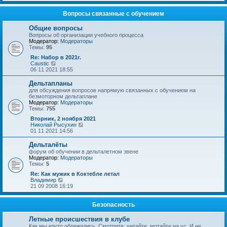
с
р
о
л
е
о
е
й
Вопросы связанные с обучением
б
д
т
щ
н
и
Общие вопросы
е
е
к
Вопросы об организации учебного процесса
н
м
п
Модератор:
Модераторы
и
у
о
Темы:
95
ю
с
с
о
л
Re: Набор в 2021г.
о
е
П
Caustic
б
д
е
06 11 2021 18:55
щ
н
р
е
е
е
Дельтапланы
н
м
й
для обсуждения вопросов напрямую связанных с обучением на
и
у
т
безмоторном дельтаплане
ю
с
и
Модератор:
Модераторы
о
к
Темы:
755
о
п
б
о
Вторник, 2 ноября 2021
щ
с
П
Николай Рысухин
е
л
е
01 11 2021 14:56
н
е
р
и
д
е
Дельталёты
ю
н
й
форум об обучении в дельталетном звене
е
т
Модератор:
Модераторы
м
и
Темы:
5
у
к
с
п
Re: Как мужик в Коктебле летал
о
о
П
Владимир
о
с
е
21 09 2008 16:19
б
л
р
щ
е
е
е
д
й
Безопасность
н
н
т
и
е
и
Летные происшествия в клубе
ю
м
к
Как мы круто облажались. Смотрите, читайте, мотайте на ус. И не