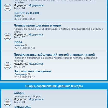
у
п
падайте!
с
о
Модератор:
Модераторы
о
с
Темы:
14
о
л
б
е
Re: ПЛП 25.11.2018
щ
д
П
labzin
е
н
е
30 11 2018 11:29
н
е
р
и
м
е
Летные происшествия в мире
ю
у
й
Лажаем не только мы. Информация о летных происшествиях в стране и
с
т
мире.
о
и
Модератор:
Модераторы
о
к
Темы:
17
б
п
щ
о
БПЛА
е
с
П
mkrvmx
н
л
е
27 11 2019 00:33
и
е
р
ю
д
е
Профилактика заболеваний костей и мягких тканей
н
й
Говорим о превентивных мерах по повышению безопасности наших
е
т
полетов.
м
и
Модератор:
Модераторы
у
к
Темы:
20
с
п
о
о
Re: статистика травматизма
о
с
П
Владимир
б
л
е
25 11 2019 21:37
щ
е
р
е
д
е
н
н
й
Сборы, соревнования, дальние выезды
и
е
т
ю
м
и
Сборы
у
к
планирование сборов
с
п
Модератор:
Модераторы
о
о
Темы:
83
о
с
б
л
Бивуак 2021