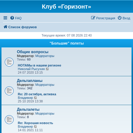
Клуб «Горизонт»
FAQ
Регистрация
Вход
Список форумов
Текущее время: 07 08 2026 22:40
"Большие" полеты
Общие вопросы
Модератор:
Модераторы
Темы:
60
НОТАМы в нашем регионе
П
Николай Рысухин
е
24 07 2020 13:15
р
е
Дельтапланы
й
Модератор:
Модераторы
т
Темы:
342
и
к
Re: 20 октября, активка
п
П
Владимир
о
е
25 10 2019 13:38
с
р
л
е
Дельталеты
е
й
Модератор:
Модераторы
д
т
Темы:
8
н
и
е
к
Re: Хорошая новость
м
п
П
Владимир
у
о
е
14 01 2021 11:11
с