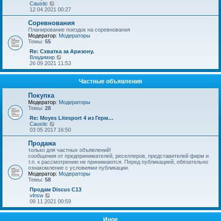
щ
е
П
Caustic
е
д
е
12 04 2021 00:27
н
н
р
и
е
е
Соревнования
ю
м
й
Планирование поездок на соревнования
у
т
Модератор:
Модераторы
с
и
Темы:
55
о
к
о
п
Re: Схватка за Аризону.
б
о
П
Владимир
щ
с
е
26 09 2021 11:53
е
л
р
н
е
е
и
д
й
Частные объявления
ю
н
т
е
и
Покупка
м
к
Модератор:
Модераторы
у
п
Темы:
28
с
о
о
с
Re: Moyes Litesport 4 из Герм…
о
л
П
Caustic
б
е
е
03 05 2017 16:50
щ
д
р
е
н
е
Продажа
н
е
й
только для частных объявлений!
и
м
т
сообщения от предпринимателей, реселлеров, представителей фирм и
ю
у
и
т.п. к рассмотрению не принимаются. Перед публикацией, обязательно
с
к
ознакомление с условиями публикации.
о
п
Модератор:
Модераторы
о
о
Темы:
58
б
с
щ
л
Продам Discus C13
е
е
П
vlnsw
н
д
е
09 11 2021 00:59
и
н
р
ю
е
е
м
й
Иное