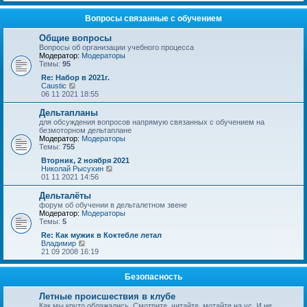
с
р
о
л
е
о
е
й
Вопросы связанные с обучением
б
д
т
щ
н
и
Общие вопросы
е
е
к
Вопросы об организации учебного процесса
н
м
п
Модератор:
Модераторы
и
у
о
Темы:
95
ю
с
с
о
л
Re: Набор в 2021г.
о
е
П
Caustic
б
д
е
06 11 2021 18:55
щ
н
р
е
е
е
Дельтапланы
н
м
й
для обсуждения вопросов напрямую связанных с обучением на
и
у
т
безмоторном дельтаплане
ю
с
и
Модератор:
Модераторы
о
к
Темы:
755
о
п
б
о
Вторник, 2 ноября 2021
щ
с
П
Николай Рысухин
е
л
е
01 11 2021 14:56
н
е
р
и
д
е
Дельталёты
ю
н
й
форум об обучении в дельталетном звене
е
т
Модератор:
Модераторы
м
и
Темы:
5
у
к
с
п
Re: Как мужик в Коктебле летал
о
о
П
Владимир
о
с
е
21 09 2008 16:19
б
л
р
щ
е
е
е
д
й
Безопасность
н
н
т
и
е
и
Летные происшествия в клубе
ю
м
к
Как мы круто облажались. Смотрите, читайте, мотайте на ус. И не