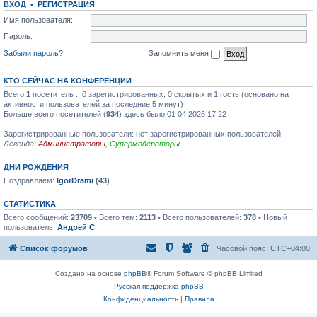
ВХОД
•
РЕГИСТРАЦИЯ
щ
д
т
е
н
и
Имя пользователя:
н
е
к
и
м
п
Пароль:
ю
у
о
с
с
Забыли пароль?
Запомнить меня
о
л
о
е
б
д
КТО СЕЙЧАС НА КОНФЕРЕНЦИИ
щ
н
е
е
Всего
1
посетитель :: 0 зарегистрированных, 0 скрытых и 1 гость (основано на
н
м
активности пользователей за последние 5 минут)
и
у
Больше всего посетителей (
934
) здесь было 01 04 2026 17:22
ю
с
о
Зарегистрированные пользователи: нет зарегистрированных пользователей
о
б
Легенда:
Администраторы
,
Супермодераторы
щ
е
ДНИ РОЖДЕНИЯ
н
и
Поздравляем:
IgorDrami
(43)
ю
СТАТИСТИКА
Всего сообщений:
23709
• Всего тем:
2113
• Всего пользователей:
378
• Новый
пользователь:
Андрей С
Список форумов
Часовой пояс:
UTC+04:00
Создано на основе
phpBB
® Forum Software © phpBB Limited
Русская поддержка phpBB
Конфиденциальность
|
Правила