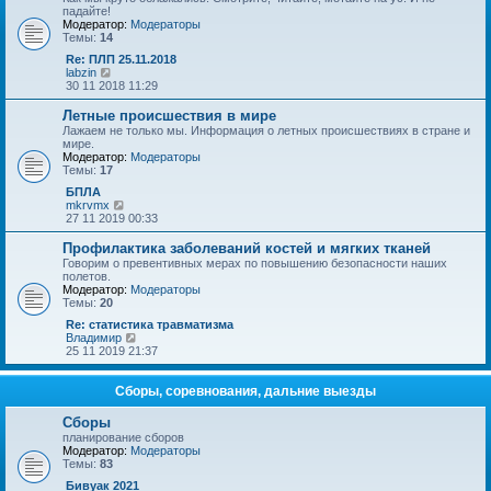
у
п
падайте!
с
о
Модератор:
Модераторы
о
с
Темы:
14
о
л
б
е
Re: ПЛП 25.11.2018
щ
д
П
labzin
е
н
е
30 11 2018 11:29
н
е
р
и
м
е
Летные происшествия в мире
ю
у
й
Лажаем не только мы. Информация о летных происшествиях в стране и
с
т
мире.
о
и
Модератор:
Модераторы
о
к
Темы:
17
б
п
щ
о
БПЛА
е
с
П
mkrvmx
н
л
е
27 11 2019 00:33
и
е
р
ю
д
е
Профилактика заболеваний костей и мягких тканей
н
й
Говорим о превентивных мерах по повышению безопасности наших
е
т
полетов.
м
и
Модератор:
Модераторы
у
к
Темы:
20
с
п
о
о
Re: статистика травматизма
о
с
П
Владимир
б
л
е
25 11 2019 21:37
щ
е
р
е
д
е
н
н
й
Сборы, соревнования, дальние выезды
и
е
т
ю
м
и
Сборы
у
к
планирование сборов
с
п
Модератор:
Модераторы
о
о
Темы:
83
о
с
б
л
Бивуак 2021