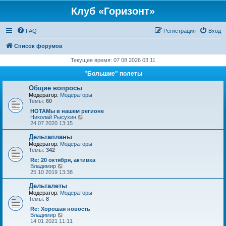
Клуб «Горизонт»
FAQ
Регистрация
Вход
Список форумов
Текущее время: 07 08 2026 03:11
"Большие" полеты
Общие вопросы
Модератор:
Модераторы
Темы:
60
НОТАМы в нашем регионе
П
Николай Рысухин
е
24 07 2020 13:15
р
е
Дельтапланы
й
Модератор:
Модераторы
т
Темы:
342
и
к
Re: 20 октября, активка
п
П
Владимир
о
е
25 10 2019 13:38
с
р
л
е
Дельталеты
е
й
Модератор:
Модераторы
д
т
Темы:
8
н
и
е
к
Re: Хорошая новость
м
п
П
Владимир
у
о
е
14 01 2021 11:11
с