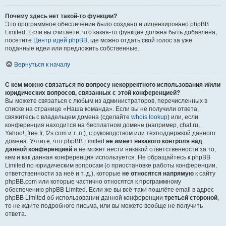
Почему здесь нет такой-то функции?
Это программное обеспечение было создано и лицензировано phpBB
Limited. Если вы считаете, что какая-то функция должна быть добавлена,
посетите
Центр идей phpBB
, где можно отдать свой голос за уже
поданные идеи или предложить собственные.
Вернуться к началу
С кем можно связаться по вопросу некорректного использования и/или
юридических вопросов, связанных с этой конференцией?
Вы можете связаться с любым из администраторов, перечисленных в
списке на странице «Наша команда». Если вы не получили ответа,
свяжитесь с владельцем домена (сделайте
whois lookup
) или, если
конференция находится на бесплатном домене (например, chat.ru,
Yahoo!, free.fr, f2s.com и т. п.), с руководством или техподдержкой данного
домена. Учтите, что phpBB Limited
не имеет никакого контроля над
данной конференцией
и не может нести никакой ответственности за то,
кем и как данная конференция используется. Не обращайтесь к phpBB
Limited по юридическим вопросам (о приостановке работы конференции,
ответственности за неё и т. д.), которые
не относятся напрямую
к сайту
phpBB.com или которые частично относятся к программному
обеспечению phpBB Limited. Если же вы всё-таки пошлёте email в адрес
phpBB Limited об использовании данной конференции
третьей стороной
,
то не ждите подробного письма, или вы можете вообще не получить
ответа.