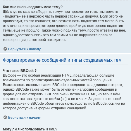
Как мне вновь поднять мою тему?
Щёлкнув по ссылке «Поднять тему» при просмотре темы, вы можете
«поднять» её в верхнюю часть первой страницы форума. Если этого не
происходит, то это означает, что возможность поднятия тем могла быть
отключена, или время, которое должно пройти до повторного поднятия
темы, ещё не прошло. Также можно поднять тему, просто ответив на неё,
однако удостоверьтесь, что тем самым вы не нарушаете правила
конференции, на которой находитесь.
Вернуться к началу
Форматирование сообщений и типы создаваемых тем
Что такое BBCode?
BBCode — это особая реализация HTML, предлагающая большие
возможности по форматированию отдельных частей сообщения.
Возможность использования BBCode определяется администратором,
однако BBCode также может быть отключён на уровне сообщения в
форме для его отправки. BBCode очень похож на HTML, но теги в нём
заключаются в квадратные скобки [ и ], а не в < и >. За дополнительной
информацией о BBCode обратитесь к руководству по BBCode, ссылка на
которое доступна из формы отправки сообщений.
Вернуться к началу
Могу ли я использовать HTML?