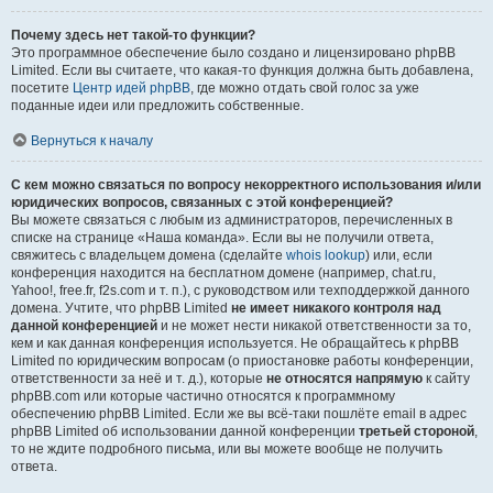
Почему здесь нет такой-то функции?
Это программное обеспечение было создано и лицензировано phpBB
Limited. Если вы считаете, что какая-то функция должна быть добавлена,
посетите
Центр идей phpBB
, где можно отдать свой голос за уже
поданные идеи или предложить собственные.
Вернуться к началу
С кем можно связаться по вопросу некорректного использования и/или
юридических вопросов, связанных с этой конференцией?
Вы можете связаться с любым из администраторов, перечисленных в
списке на странице «Наша команда». Если вы не получили ответа,
свяжитесь с владельцем домена (сделайте
whois lookup
) или, если
конференция находится на бесплатном домене (например, chat.ru,
Yahoo!, free.fr, f2s.com и т. п.), с руководством или техподдержкой данного
домена. Учтите, что phpBB Limited
не имеет никакого контроля над
данной конференцией
и не может нести никакой ответственности за то,
кем и как данная конференция используется. Не обращайтесь к phpBB
Limited по юридическим вопросам (о приостановке работы конференции,
ответственности за неё и т. д.), которые
не относятся напрямую
к сайту
phpBB.com или которые частично относятся к программному
обеспечению phpBB Limited. Если же вы всё-таки пошлёте email в адрес
phpBB Limited об использовании данной конференции
третьей стороной
,
то не ждите подробного письма, или вы можете вообще не получить
ответа.