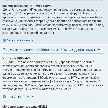
Как мне вновь поднять мою тему?
Щёлкнув по ссылке «Поднять тему» при просмотре темы, вы можете
«поднять» её в верхнюю часть первой страницы форума. Если этого не
происходит, то это означает, что возможность поднятия тем могла быть
отключена, или время, которое должно пройти до повторного поднятия
темы, ещё не прошло. Также можно поднять тему, просто ответив на неё,
однако удостоверьтесь, что тем самым вы не нарушаете правила
конференции, на которой находитесь.
Вернуться к началу
Форматирование сообщений и типы создаваемых тем
Что такое BBCode?
BBCode — это особая реализация HTML, предлагающая большие
возможности по форматированию отдельных частей сообщения.
Возможность использования BBCode определяется администратором,
однако BBCode также может быть отключён на уровне сообщения в
форме для его отправки. BBCode очень похож на HTML, но теги в нём
заключаются в квадратные скобки [ и ], а не в < и >. За дополнительной
информацией о BBCode обратитесь к руководству по BBCode, ссылка на
которое доступна из формы отправки сообщений.
Вернуться к началу
Могу ли я использовать HTML?